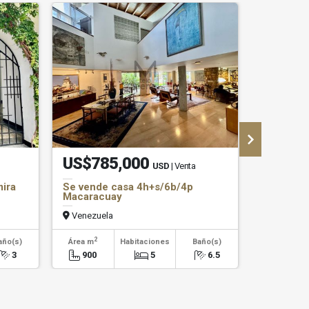
US$785,000
US$7,
USD
| Venta
mira
Se vende casa 4h+s/6b/4p
Se alqui
Macaracuay
Alegre
Venezuela
Venezuel
2
2
año(s)
Área m
Habitaciones
Baño(s)
Área m
3
900
5
6.5
300