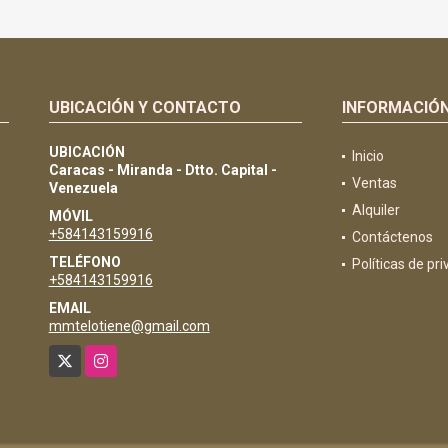
UBICACIÓN Y CONTACTO
INFORMACIÓ
UBICACIÓN
Inicio
Caracas - Miranda - Dtto. Capital -
Ventas
Venezuela
Alquiler
MÓVIL
+584143159916
Contáctenos
TELÉFONO
Políticas de pr
+584143159916
EMAIL
mmtelotiene@gmail.com
X
Instagram