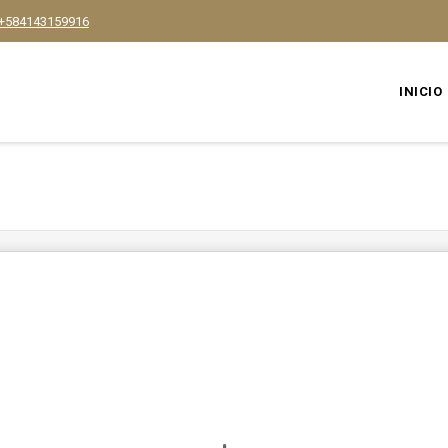
+584143159916
INICIO