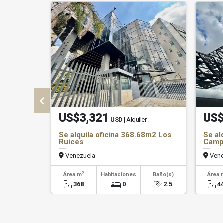
US$3,321
US$
USD
| Alquiler
Se alquila oficina 368.68m2 Los
Se al
Ruices
Camp
Venezuela
Vene
2
Área m
Habitaciones
Baño(s)
Área 
368
0
2.5
4