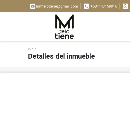
mmtelotiene@gmail.com
+584143159916
Inicio
Detalles del inmueble