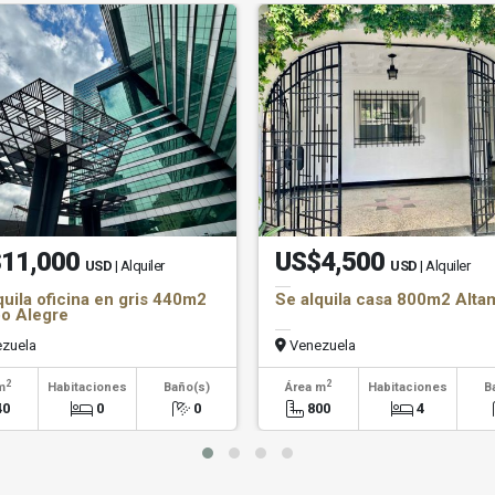
11,000
US$4,500
USD
| Alquiler
USD
| Alquiler
quila oficina en gris 440m2
Se alquila casa 800m2 Alta
o Alegre
zuela
Venezuela
2
2
m
Habitaciones
Baño(s)
Área m
Habitaciones
B
40
0
0
800
4