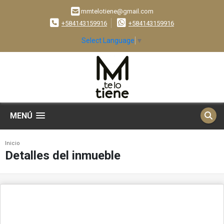
mmtelotiene@gmail.com
+584143159916
+584143159916
Select Language
▼
MENÚ
Inicio
Detalles del inmueble