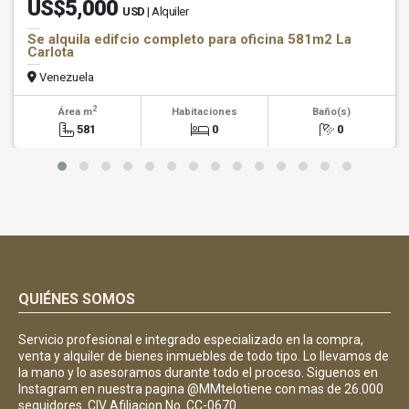
US$5,000
USD
| Alquiler
Se alquila edifcio completo para oficina 581m2 La
Carlota
Venezuela
2
Área m
Habitaciones
Baño(s)
581
0
0
QUIÉNES SOMOS
Servicio profesional e integrado especializado en la compra,
venta y alquiler de bienes inmuebles de todo tipo. Lo llevamos de
la mano y lo asesoramos durante todo el proceso. Siguenos en
Instagram en nuestra pagina @MMtelotiene con mas de 26.000
seguidores. CIV Afiliacion No. CC-0670