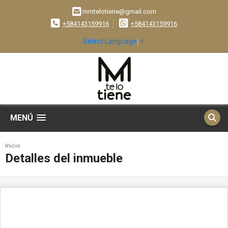
mmtelotiene@gmail.com
+584143159916
+584143159916
Select Language
▼
MENÚ
Inicio
Detalles del inmueble