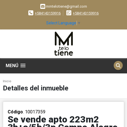
mmtelotiene@gmail.com
+584143159916
+584143159916
Select Language
▼
MENÚ
Inicio
Detalles del inmueble
Código
. 10017359
Se vende apto 223m2