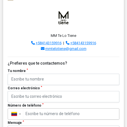
MM Te Lo Tiene
+584143159916
|
+584143159916
mmtelotiene@gmail.com
¿Prefieres que te contactemos?
*
Tu nombre
*
Correo electrónico
*
Número de teléfono
▼
*
Mensaje