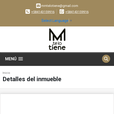
mmtelotiene@gmail.com
+584143159916
+584143159916
Select Language
▼
MENÚ
Inicio
Detalles del inmueble