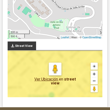
200 m
500 ft
Leaflet
| Wasi - ©
OpenStreetMap
Street View
Ver Ubicación
en
street
view