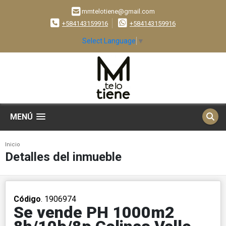
mmtelotiene@gmail.com
+584143159916
+584143159916
Select Language
▼
MENÚ
Inicio
Detalles del inmueble
Código
. 1906974
Se vende PH 1000m2