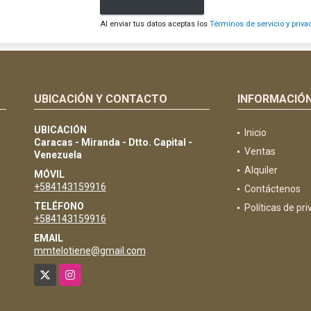
Al enviar tus datos aceptas los
Términos de servicio y priva
UBICACIÓN Y CONTACTO
INFORMACIÓ
UBICACIÓN
Inicio
Caracas - Miranda - Dtto. Capital -
Ventas
Venezuela
Alquiler
MÓVIL
+584143159916
Contáctenos
TELÉFONO
Políticas de pr
+584143159916
EMAIL
mmtelotiene@gmail.com
X
Instagram