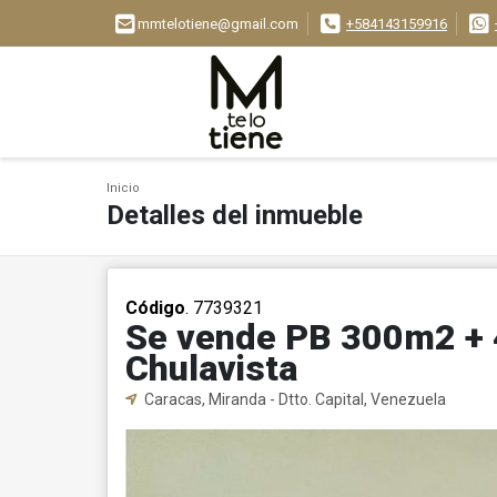
mmtelotiene@gmail.com
+584143159916
Inicio
Detalles del inmueble
Código
. 7739321
Se vende PB 300m2 + 
Chulavista
Caracas, Miranda - Dtto. Capital, Venezuela