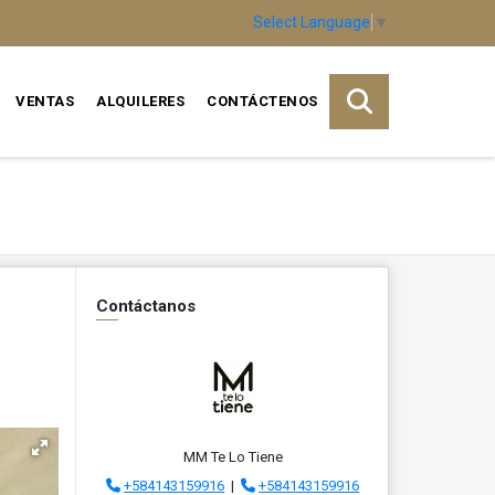
Select Language
▼
VENTAS
ALQUILERES
CONTÁCTENOS
Contáctanos
MM Te Lo Tiene
+584143159916
|
+584143159916