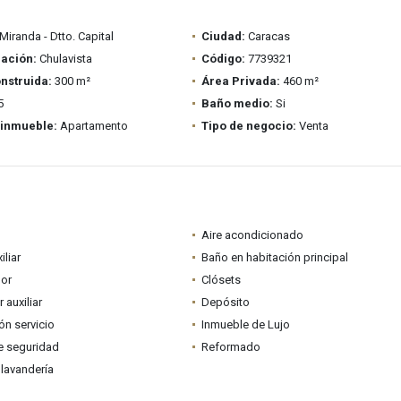
Miranda - Dtto. Capital
Ciudad:
Caracas
ación:
Chulavista
Código:
7739321
nstruida:
300 m²
Área Privada:
460 m²
5
Baño medio:
Si
 inmueble:
Apartamento
Tipo de negocio:
Venta
Aire acondicionado
iliar
Baño en habitación principal
dor
Clósets
auxiliar
Depósito
ón servicio
Inmueble de Lujo
e seguridad
Reformado
lavandería