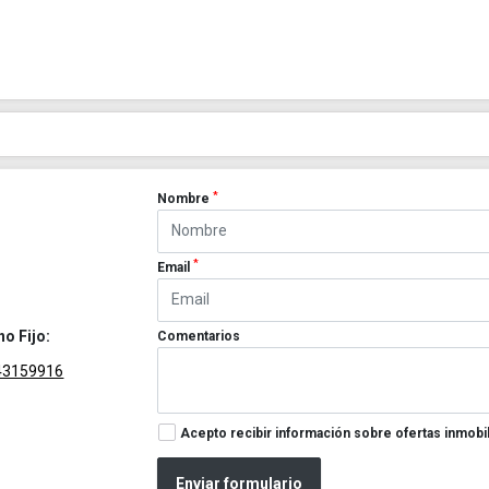
*
Nombre
*
Email
no Fijo:
Comentarios
43159916
Acepto recibir información sobre ofertas inmobil
Enviar formulario