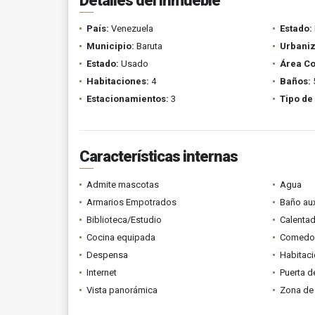
Detalles del inmueble
País:
Venezuela
Estado:
Municipio:
Baruta
Urbaniz
Estado:
Usado
Área Co
Habitaciones:
4
Baños:
Estacionamientos:
3
Tipo de
Características internas
Admite mascotas
Agua
Armarios Empotrados
Baño aux
Biblioteca/Estudio
Calenta
Cocina equipada
Comedor 
Despensa
Habitaci
Internet
Puerta d
Vista panorámica
Zona de 