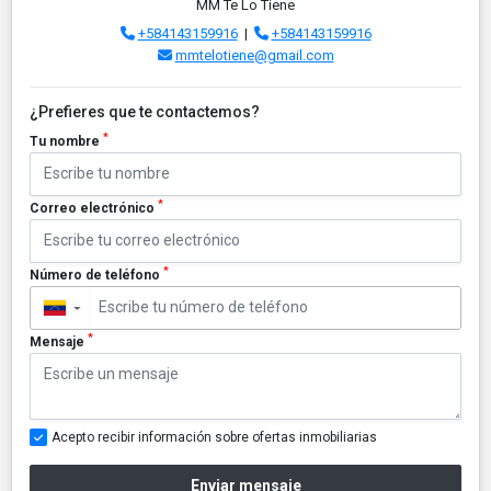
MM Te Lo Tiene
+584143159916
|
+584143159916
mmtelotiene@gmail.com
¿Prefieres que te contactemos?
*
Tu nombre
*
Correo electrónico
*
Número de teléfono
▼
*
Mensaje
Acepto recibir información sobre ofertas inmobiliarias
Enviar mensaje