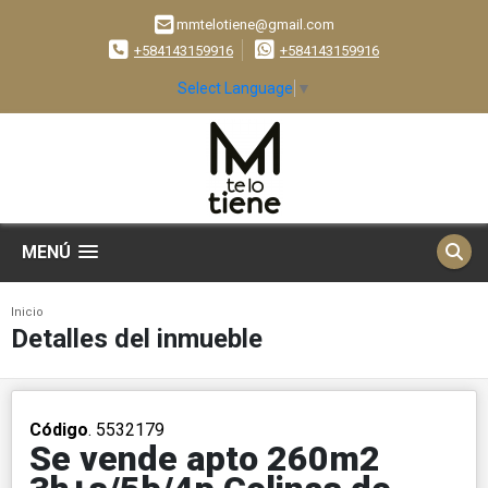
mmtelotiene@gmail.com
+584143159916
+584143159916
Select Language
▼
MENÚ
Inicio
Detalles del inmueble
Código
. 5532179
Se vende apto 260m2