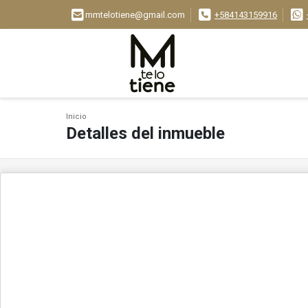
mmtelotiene@gmail.com
+584143159916
Inicio
Detalles del inmueble