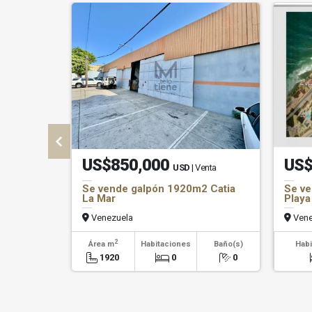
US$850,000
US$
USD
| Venta
Se vende galpón 1920m2 Catia
Se ve
La Mar
Playa
Venezuela
Vene
2
Área m
Habitaciones
Baño(s)
Habi
1920
0
0