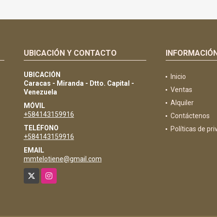
UBICACIÓN Y CONTACTO
INFORMACIÓ
UBICACIÓN
Inicio
Caracas - Miranda - Dtto. Capital -
Ventas
Venezuela
Alquiler
MÓVIL
+584143159916
Contáctenos
TELÉFONO
Políticas de pr
+584143159916
EMAIL
mmtelotiene@gmail.com
X
Instagram