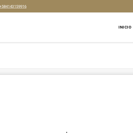
+584143159916
INICIO