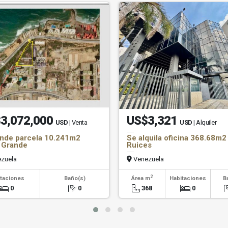
3,072,000
US$3,321
USD
| Venta
USD
| Alquiler
nde parcela 10.241m2
Se alquila oficina 368.68m2
 Grande
Ruices
zuela
Venezuela
2
taciones
Baño(s)
Área m
Habitaciones
B
0
0
368
0