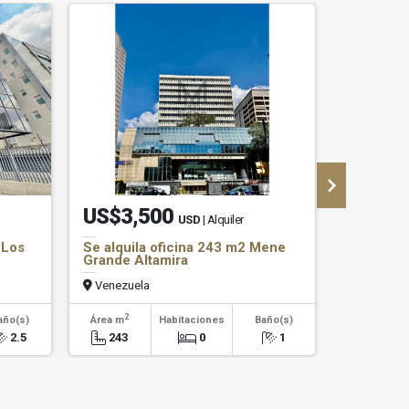
US$3,500
US$95
USD
| Alquiler
 Los
Se alquila oficina 243 m2 Mene
Se vende
Grande Altamira
Campitos
Venezuela
Venezuel
2
año(s)
Área m
Habitaciones
Baño(s)
Habitaci
2.5
243
0
1
0