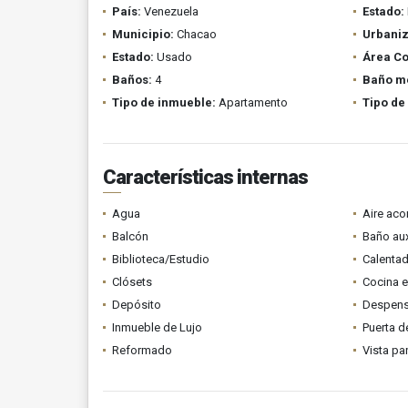
País:
Venezuela
Estado:
Municipio:
Chacao
Urbaniz
Estado:
Usado
Área Co
Baños:
4
Baño m
Tipo de inmueble:
Apartamento
Tipo de
Características internas
Agua
Aire ac
Balcón
Baño aux
Biblioteca/Estudio
Calenta
Clósets
Cocina 
Depósito
Despen
Inmueble de Lujo
Puerta d
Reformado
Vista p