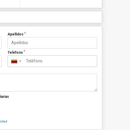
*
Apellidos
*
Teléfono
▼
iarias
cidad