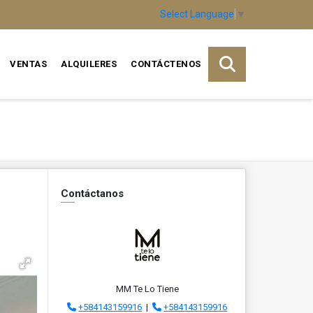
Select Language
▼
VENTAS
ALQUILERES
CONTÁCTENOS
Contáctanos
MM Te Lo Tiene
+584143159916
|
+584143159916