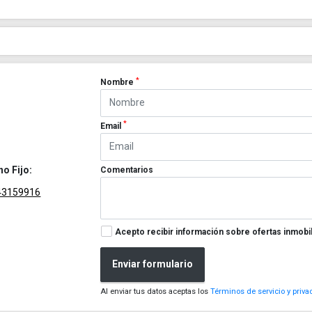
*
Nombre
*
Email
no Fijo:
Comentarios
43159916
Acepto recibir información sobre ofertas inmobil
Enviar formulario
Al enviar tus datos aceptas los
Términos de servicio y priva