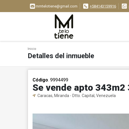
mmtelotiene@gmail.com
+584143159916
Inicio
Detalles del inmueble
Código
. 9994499
Se vende apto 343m2 
Caracas, Miranda - Dtto. Capital, Venezuela