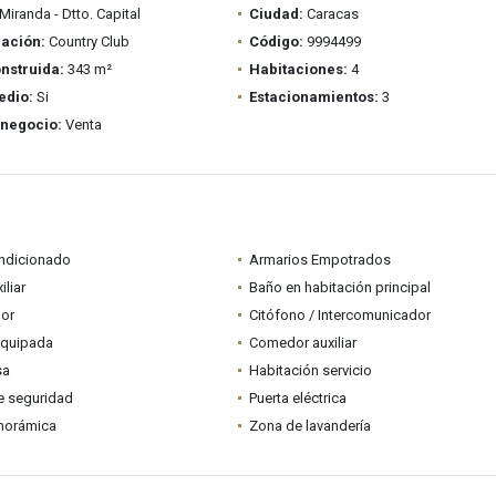
Miranda - Dtto. Capital
Ciudad:
Caracas
ación:
Country Club
Código:
9994499
nstruida:
343 m²
Habitaciones:
4
edio:
Si
Estacionamientos:
3
 negocio:
Venta
ondicionado
Armarios Empotrados
iliar
Baño en habitación principal
dor
Citófono / Intercomunicador
equipada
Comedor auxiliar
sa
Habitación servicio
e seguridad
Puerta eléctrica
anorámica
Zona de lavandería