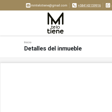
mmtelotiene@gmail.com
+584143159916
Inicio
Detalles del inmueble