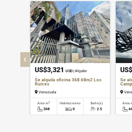
US$3,321
US$
USD
| Alquiler
Se alquila oficina 368.68m2 Los
Se al
Ruices
Camp
Venezuela
Vene
2
Área m
Habitaciones
Baño(s)
Área 
368
0
2.5
4