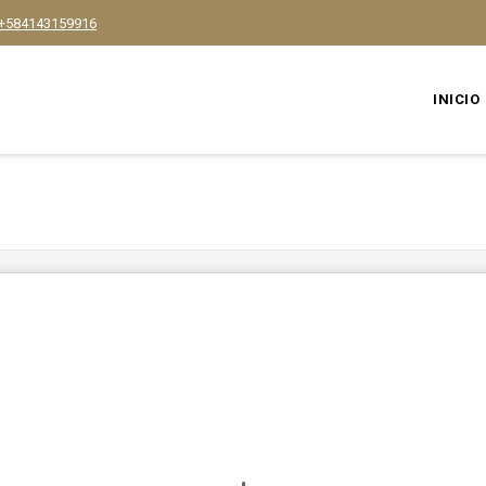
+584143159916
INICIO