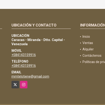
UBICACIÓN Y CONTACTO
INFORMACIÓ
UBICACIÓN
Inicio
Caracas - Miranda - Dtto. Capital -
Ventas
Venezuela
Alquiler
MÓVIL
+584143159916
Contáctenos
TELÉFONO
Políticas de pr
+584143159916
EMAIL
mmtelotiene@gmail.com
X
Instagram