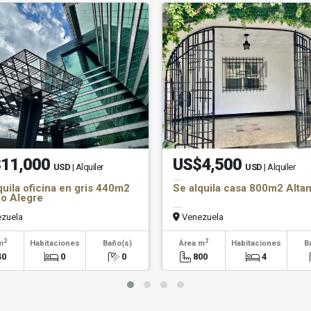
11,000
US$4,500
USD
| Alquiler
USD
| Alquiler
quila oficina en gris 440m2
Se alquila casa 800m2 Alta
o Alegre
zuela
Venezuela
2
2
m
Habitaciones
Baño(s)
Área m
Habitaciones
B
40
0
0
800
4