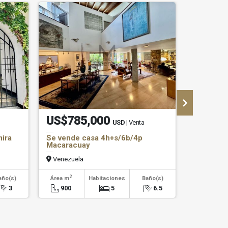
US$785,000
US$7,
USD
| Venta
mira
Se vende casa 4h+s/6b/4p
Se alqui
Macaracuay
Alegre
Venezuela
Venezuel
2
2
año(s)
Área m
Habitaciones
Baño(s)
Área m
3
900
5
6.5
300