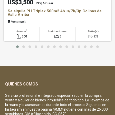
US$3,500
USD
| Alquiler
Se alquila PH Triplex 500m2 4h+s/7b/3p Colinas de
Valle Arriba
Venezuela
2
Área m
Habitaciones
Baño(s)
500
5
7.5
QUIÉNES SOMOS
Servicio profesional e integrado especializado en la compra,
venta y alquiler de bienes inmuebles de todo tipo. Lo llevamos de
la mano y lo asesoramos durante todo el proceso. Siguenos en
Instagram en nuestra pagina @MMtelotiene con mas de 26.000
seguidores. CIV Afiliacion No. CC-0670