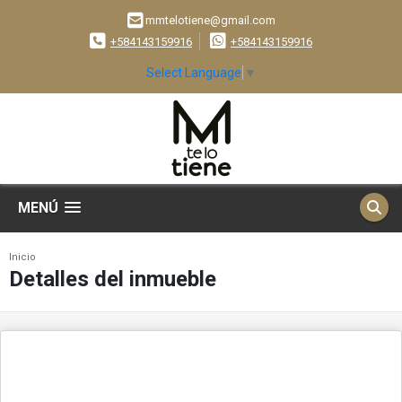
mmtelotiene@gmail.com
+584143159916
+584143159916
Select Language
▼
MENÚ
Inicio
Detalles del inmueble