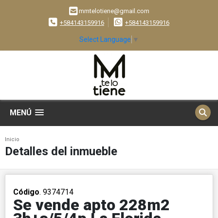
mmtelotiene@gmail.com
+584143159916
+584143159916
Select Language
▼
MENÚ
Inicio
Detalles del inmueble
Código
. 9374714
Se vende apto 228m2