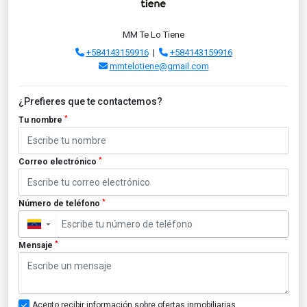
MM Te Lo Tiene
+584143159916
|
+584143159916
mmtelotiene@gmail.com
¿Prefieres que te contactemos?
*
Tu nombre
*
Correo electrónico
*
Número de teléfono
▼
*
Mensaje
Acepto recibir información sobre ofertas inmobiliarias