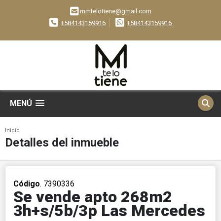
mmtelotiene@gmail.com
+584143159916
+584143159916
MENÚ
Inicio
Detalles del inmueble
Código
. 7390336
Se vende apto 268m2
3h+s/5b/3p Las Mercedes