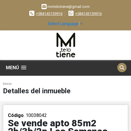
mmtelotiene@gmail.com
+584143159916
+584143159916
Select Language
▼
MENÚ
Inicio
Detalles del inmueble
Código
. 10038042
Se vende apto 85m2