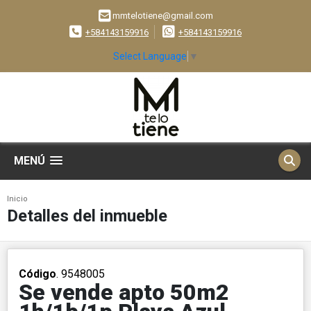
mmtelotiene@gmail.com
+584143159916
+584143159916
Select Language
▼
MENÚ
Inicio
Detalles del inmueble
Código
. 9548005
Se vende apto 50m2