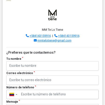
MM Te Lo Tiene
+584143159916
|
+584143159916
mmtelotiene@gmail.com
¿Prefieres que te contactemos?
*
Tu nombre
*
Correo electrónico
*
Número de teléfono
▼
*
Mensaje