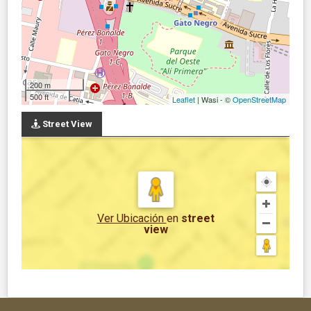
200 m
500 ft
Leaflet
| Wasi - ©
OpenStreetMap
Street View
Ver Ubicación
en
street
view