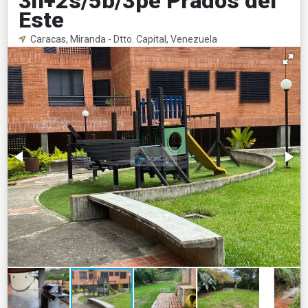
3h+2s/5b/3pe Prados del
Este
Caracas, Miranda - Dtto. Capital, Venezuela