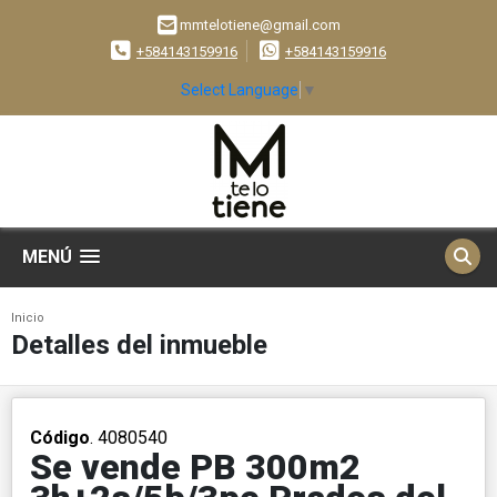
mmtelotiene@gmail.com
+584143159916
+584143159916
Select Language
▼
MENÚ
Inicio
Detalles del inmueble
Código
. 4080540
Se vende PB 300m2