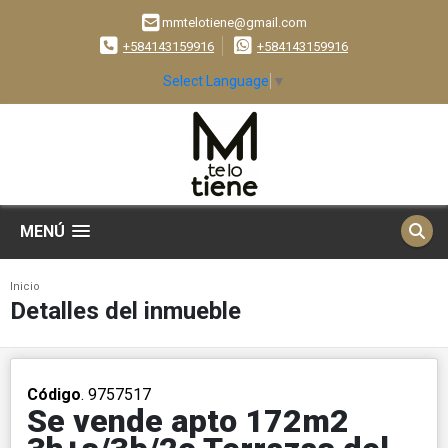
mmtelotiene@gmail.com
+584143159916
+584143159916
Select Language
▼
MENÚ
Inicio
Detalles del inmueble
Código
. 9757517
Se vende apto 172m2