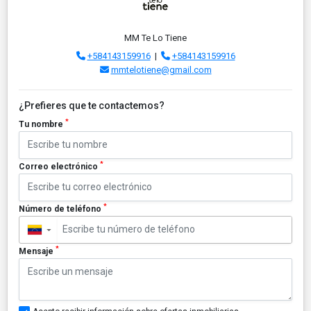
MM Te Lo Tiene
+584143159916
|
+584143159916
mmtelotiene@gmail.com
¿Prefieres que te contactemos?
*
Tu nombre
*
Correo electrónico
*
Número de teléfono
▼
*
Mensaje