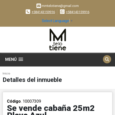
mmtelotiene@gmail.com
+584143159916
+584143159916
Select Language
▼
MENÚ
Inicio
Detalles del inmueble
Código
. 10007309
Se vende cabaña 25m2