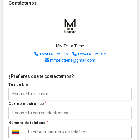
Contáctanos
MM Te Lo Tiene
+584143159916
|
+584143159916
mmtelotiene@gmail.com
¿Prefieres que te contactemos?
*
Tu nombre
*
Correo electrónico
*
Número de teléfono
▼