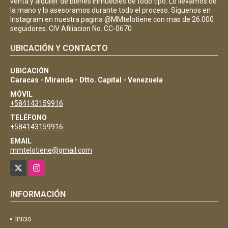
venta y alquiler de bienes inmuebles de todo tipo. Lo llevamos de
la mano y lo asesoramos durante todo el proceso. Siguenos en
Instagram en nuestra pagina @MMtelotiene con mas de 26.000
seguidores. CIV Afiliacion No. CC-0670
UBICACIÓN Y CONTACTO
UBICACIÓN
Caracas - Miranda - Dtto. Capital - Venezuela
MÓVIL
+584143159916
TELÉFONO
+584143159916
EMAIL
mmtelotiene@gmail.com
X
Instagram
INFORMACIÓN
Inicio