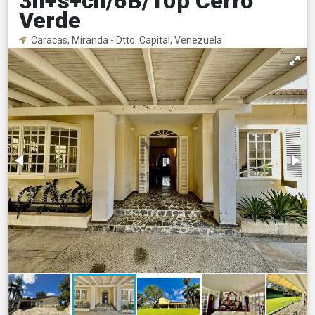
3h+s+ch/6B/10p Cerro
Verde
Caracas, Miranda - Dtto. Capital, Venezuela