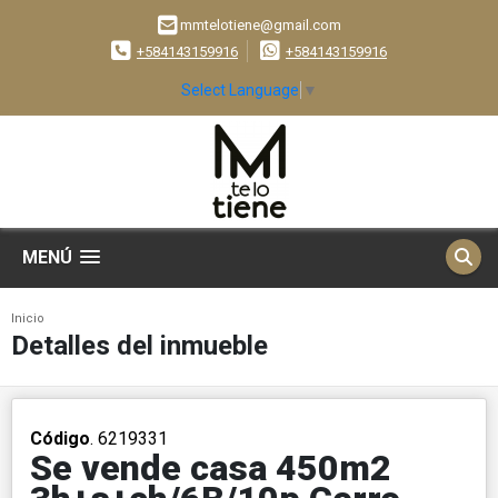
mmtelotiene@gmail.com
+584143159916
+584143159916
Select Language
▼
MENÚ
Inicio
Detalles del inmueble
Código
. 6219331
Se vende casa 450m2