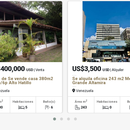
400,000
US$3,500
USD
| Venta
USD
| Alquiler
 de Se vende casa 380m2
Se alquila oficina 243 m2 
/6p Alto Hatillo
Grande Altamira
zuela
Venezuela
2
2
m
Habitaciones
Baño(s)
Área m
Habitaciones
B
80
5
6
243
0