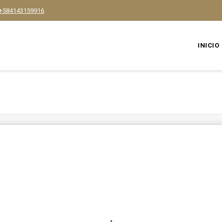
+584143159916
INICIO