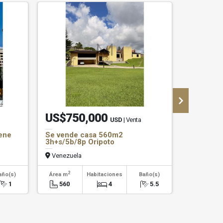
US$750,000
US$27
USD
| Venta
Mene
Se vende casa 560m2
Se vende
3h+s/5b/8p Oripoto
5espacios
Venezuela
Venezuel
2
2
año(s)
Área m
Habitaciones
Baño(s)
Área m
1
560
4
5.5
228