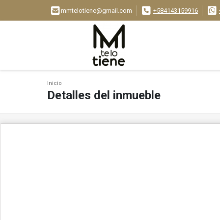
mmtelotiene@gmail.com
+584143159916
Inicio
Detalles del inmueble