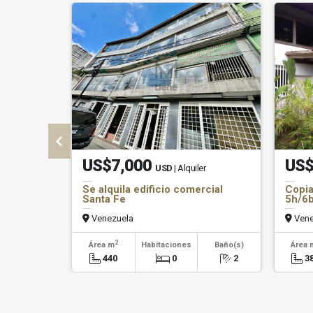
US$7,000
US$
USD
| Alquiler
Se alquila edificio comercial
Copia
Santa Fe
5h/6b
Venezuela
Vene
2
Área m
Habitaciones
Baño(s)
Área 
440
0
2
3