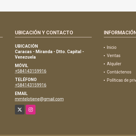
UBICACIÓN Y CONTACTO
INFORMACIÓ
UBICACIÓN
Inicio
Caracas - Miranda - Dtto. Capital -
Ventas
Venezuela
Alquiler
MÓVIL
+584143159916
Contáctenos
TELÉFONO
Políticas de pr
+584143159916
EMAIL
mmtelotiene@gmail.com
X
Instagram