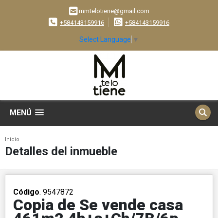
mmtelotiene@gmail.com
+584143159916
+584143159916
Select Language
▼
MENÚ
Inicio
Detalles del inmueble
Código
. 9547872
Copia de Se vende casa