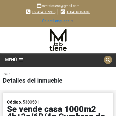
mmtelotiene@gmail.com
+584143159916
+584143159916
Select Language
▼
MENÚ
Inicio
Detalles del inmueble
Código
. 5380581
Se vende casa 1000m2