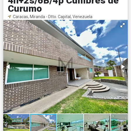
4h+2s/6B/4p Cumbres de
Curumo
Caracas, Miranda - Dtto. Capital, Venezuela