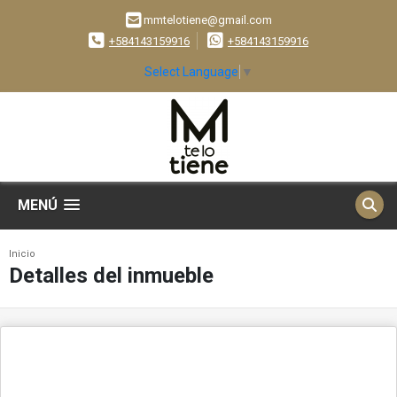
mmtelotiene@gmail.com
+584143159916
+584143159916
Select Language
▼
MENÚ
Inicio
Detalles del inmueble