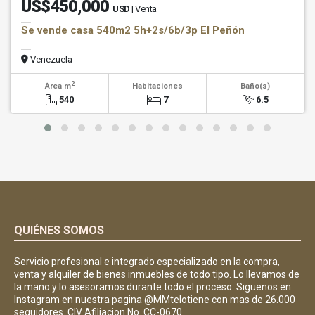
US$450,000
USD
| Venta
Se vende casa 540m2 5h+2s/6b/3p El Peñón
Venezuela
2
Área m
Habitaciones
Baño(s)
540
7
6.5
QUIÉNES SOMOS
Servicio profesional e integrado especializado en la compra,
venta y alquiler de bienes inmuebles de todo tipo. Lo llevamos de
la mano y lo asesoramos durante todo el proceso. Siguenos en
Instagram en nuestra pagina @MMtelotiene con mas de 26.000
seguidores. CIV Afiliacion No. CC-0670