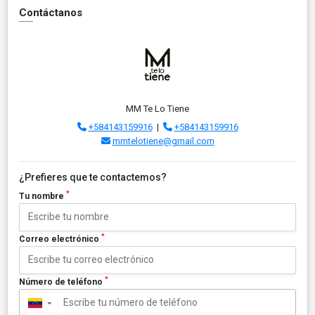
Contáctanos
MM Te Lo Tiene
+584143159916
|
+584143159916
mmtelotiene@gmail.com
¿Prefieres que te contactemos?
*
Tu nombre
*
Correo electrónico
*
Número de teléfono
▼