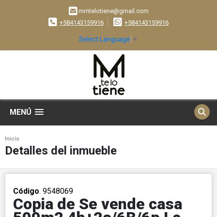
mmtelotiene@gmail.com
+584143159916
+584143159916
Select Language
▼
MENÚ
Inicio
Detalles del inmueble
Código
. 9548069
Copia de Se vende casa