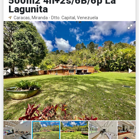
500m2 4h+2s/6B/6p La
Lagunita
Caracas, Miranda - Dtto. Capital, Venezuela