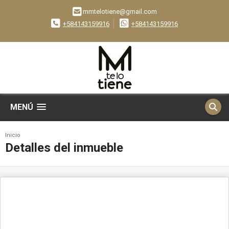
mmtelotiene@gmail.com
+584143159916
+584143159916
MENÚ
Inicio
Detalles del inmueble