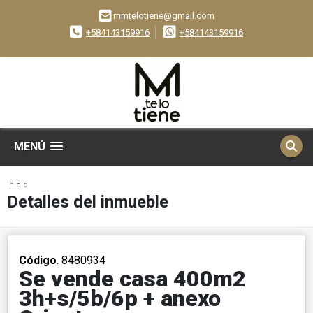
mmtelotiene@gmail.com
+584143159916
+584143159916
MENÚ
Inicio
Detalles del inmueble
Código
. 8480934
Se vende casa 400m2
3h+s/5b/6p + anexo