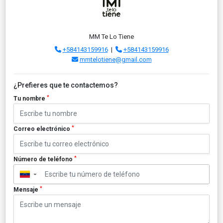
MM Te Lo Tiene
+584143159916
|
+584143159916
mmtelotiene@gmail.com
¿Prefieres que te contactemos?
*
Tu nombre
*
Correo electrónico
*
Número de teléfono
▼
*
Mensaje