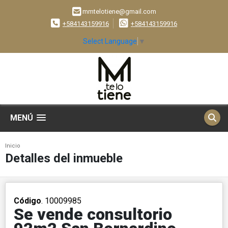
mmtelotiene@gmail.com
+584143159916
+584143159916
Select Language
▼
MENÚ
Inicio
Detalles del inmueble
Código
. 10009985
Se vende consultorio