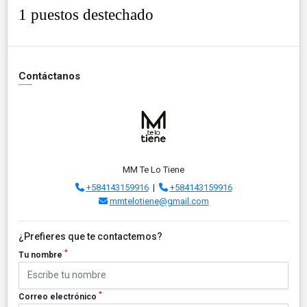
1 puestos destechado
Contáctanos
MM Te Lo Tiene
+584143159916
|
+584143159916
mmtelotiene@gmail.com
¿Prefieres que te contactemos?
*
Tu nombre
*
Correo electrónico