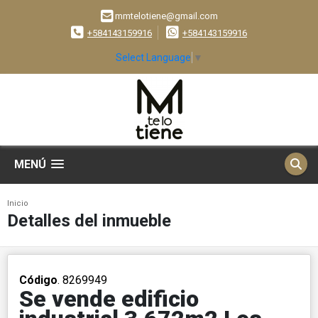
mmtelotiene@gmail.com
+584143159916
+584143159916
Select Language
▼
MENÚ
Inicio
Detalles del inmueble
Código
. 8269949
Se vende edificio