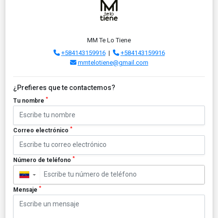
MM Te Lo Tiene
+584143159916
|
+584143159916
mmtelotiene@gmail.com
¿Prefieres que te contactemos?
*
Tu nombre
*
Correo electrónico
*
Número de teléfono
▼
*
Mensaje