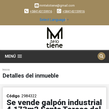
mmtelotiene@gmail.com
+584143159916
+584143159916
Select Language
▼
MENÚ
Inicio
Detalles del inmueble
Código
. 2984322
Se vende galpón industrial