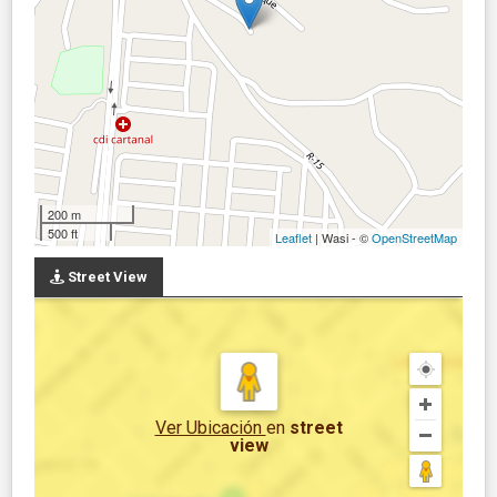
200 m
500 ft
Leaflet
| Wasi - ©
OpenStreetMap
Street View
Ver Ubicación
en
street
view