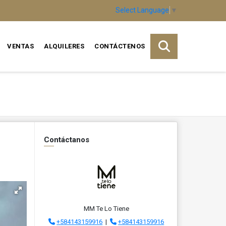
Select Language
▼
VENTAS
ALQUILERES
CONTÁCTENOS
Contáctanos
MM Te Lo Tiene
+584143159916
|
+584143159916