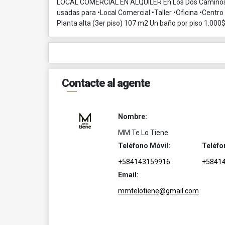
LOCAL COMERCIAL EN ALQUILER En Los Dos Caminos, e
usadas para •Local Comercial •Taller •Oficina •Cent
Planta alta (3er piso) 107 m2 Un baño por piso 1.000$ 
Contacte al agente
Nombre:
MM Te Lo Tiene
Teléfono Móvil:
Teléfo
+584143159916
+5841
Email:
mmtelotiene@gmail.com