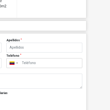
er
100m2
*
Apellidos
*
Teléfono
▼
iarias