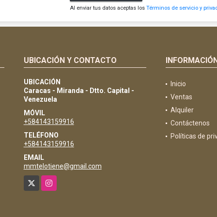
Al enviar tus datos aceptas los
Términos de servicio y priva
UBICACIÓN Y CONTACTO
INFORMACIÓ
UBICACIÓN
Inicio
Caracas - Miranda - Dtto. Capital -
Ventas
Venezuela
Alquiler
MÓVIL
+584143159916
Contáctenos
TELÉFONO
Políticas de pr
+584143159916
EMAIL
mmtelotiene@gmail.com
X
Instagram