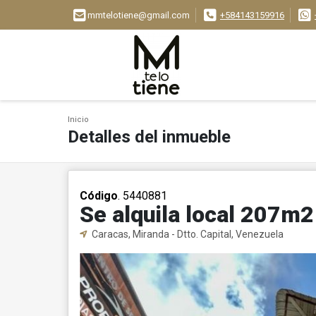
mmtelotiene@gmail.com
+584143159916
Inicio
Detalles del inmueble
Código
. 5440881
Se alquila local 207m
Caracas, Miranda - Dtto. Capital, Venezuela