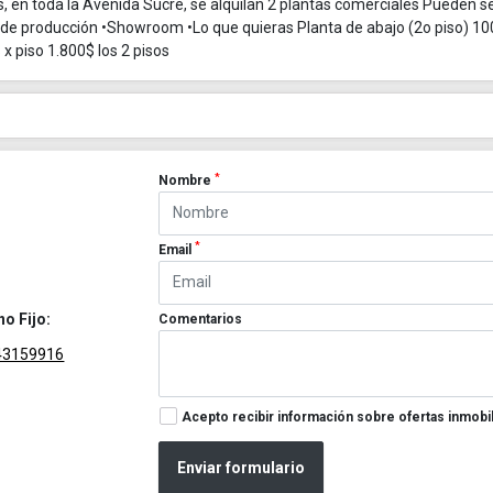
n toda la Avenida Sucre, se alquilan 2 plantas comerciales Pueden s
ro de producción •Showroom •Lo que quieras Planta de abajo (2o piso) 
x piso 1.800$ los 2 pisos
*
Nombre
*
Email
no Fijo:
Comentarios
43159916
Acepto recibir información sobre ofertas inmobil
Enviar formulario