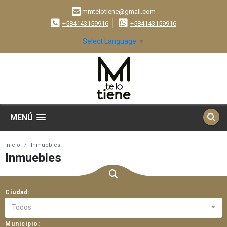
mmtelotiene@gmail.com
+584143159916
+584143159916
Select Language
▼
MENÚ
Inicio
Inmuebles
Inmuebles
Ciudad:
Todos
Municipio: