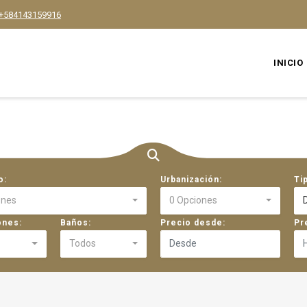
+584143159916
INICIO
o:
Urbanización:
Ti
ones
0 Opciones
ones:
Baños:
Precio desde:
Pr
Todos