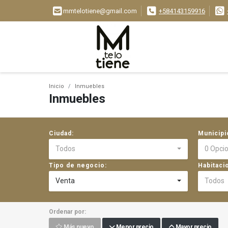
mmtelotiene@gmail.com
+584143159916
Inicio
Inmuebles
Inmuebles
Ciudad:
Municipi
Todos
0 Opci
Tipo de negocio:
Habitaci
Venta
Todos
Ordenar por:
Más nuevo
Menor precio
Mayor precio