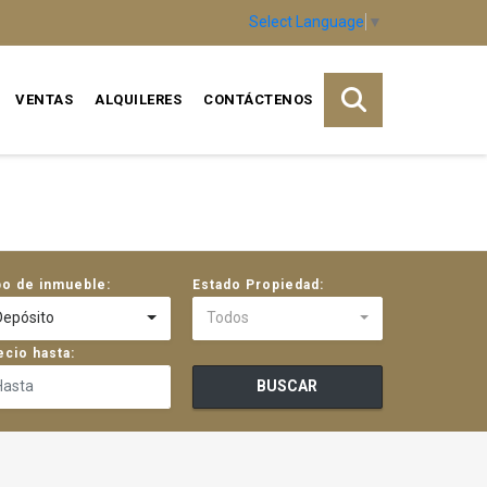
Select Language
▼
VENTAS
ALQUILERES
CONTÁCTENOS
po de inmueble:
Estado Propiedad:
Depósito
Todos
ecio hasta:
BUSCAR