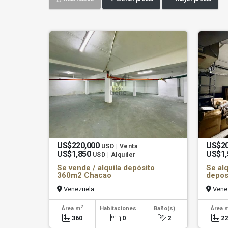
US$220,000
US$2
USD | Venta
US$1,850
US$1
USD | Alquiler
Se vende / alquila depósito
Se alq
360m2 Chacao
depos
Venezuela
Vene
2
Área m
Habitaciones
Baño(s)
Área 
360
0
2
2