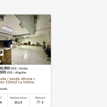
00,000
USD | Venta
,500
USD | Alquiler
uila / vende oficina +
ito 220m2 La Urbina
zuela
2
m
Habitaciones
Baño(s)
20
0
2