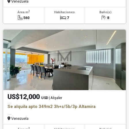
Venezuela
2
Área m
Habitaciones
Baño(s)
560
7
8
US$12,000
USD
| Alquiler
Se alquila apto 349m2 3h+s/5b/3p Altamira
Venezuela
2