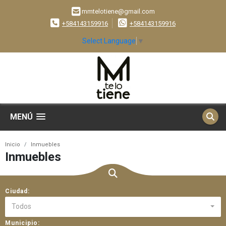
mmtelotiene@gmail.com
+584143159916
+584143159916
Select Language
▼
MENÚ
Inicio
Inmuebles
Inmuebles
Ciudad:
Todos
Municipio: