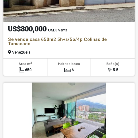
US$800,000
USD
| Venta
Se vende casa 650m2 5h+s/5b/4p Colinas de
Tamanaco
Venezuela
2
Área m
Habitaciones
Baño(s)
650
6
5.5