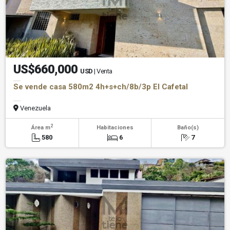
US$660,000
USD
| Venta
Se vende casa 580m2 4h+s+ch/8b/3p El Cafetal
Venezuela
2
Área m
Habitaciones
Baño(s)
580
6
7