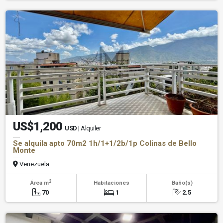
US$1,200
USD
| Alquiler
Se alquila apto 70m2 1h/1+1/2b/1p Colinas de Bello
Monte
Venezuela
2
Área m
Habitaciones
Baño(s)
70
1
2.5