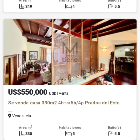
Área m
Habitaciones
Baño(s)
349
4
5.5
US$550,000
USD
| Venta
Se vende casa 330m2 4h+s/5b/4p Prados del Este
Venezuela
2
Área m
Habitaciones
Baño(s)
330
5
5.5