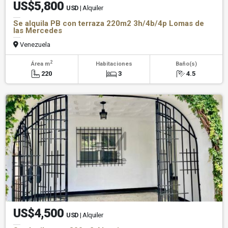
US$5,800
USD
| Alquiler
Se alquila PB con terraza 220m2 3h/4b/4p Lomas de
las Mercedes
Venezuela
2
Área m
Habitaciones
Baño(s)
220
3
4.5
US$4,500
USD
| Alquiler