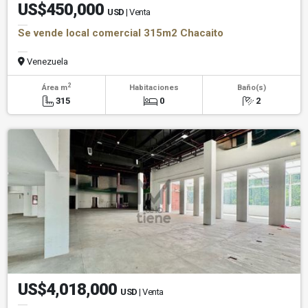
US$450,000
USD
| Venta
Se vende local comercial 315m2 Chacaito
Venezuela
2
Área m
Habitaciones
Baño(s)
315
0
2
US$4,018,000
USD
| Venta