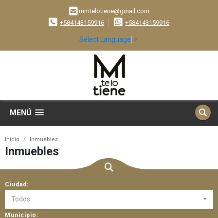
mmtelotiene@gmail.com
+584143159916
+584143159916
Select Language
▼
MENÚ
Inicio
Inmuebles
Inmuebles
Ciudad:
Todos
Municipio: