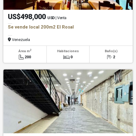
US$498,000
USD
| Venta
Se vende local 200m2 El Rosal
Venezuela
2
Área m
Habitaciones
Baño(s)
200
0
2