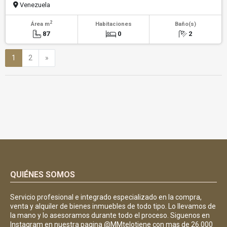
Venezuela
2
Área m
Habitaciones
Baño(s)
87
0
2
Siguiente
1
2
»
QUIÉNES SOMOS
Servicio profesional e integrado especializado en la compra,
venta y alquiler de bienes inmuebles de todo tipo. Lo llevamos de
la mano y lo asesoramos durante todo el proceso. Siguenos en
Instagram en nuestra pagina @MMtelotiene con mas de 26.000