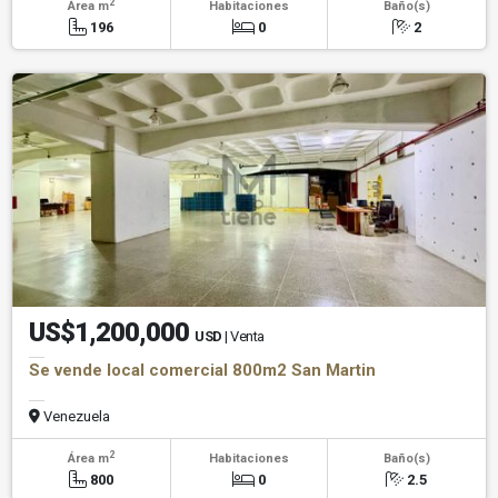
2
Área m
Habitaciones
Baño(s)
196
0
2
US$1,200,000
USD
| Venta
Se vende local comercial 800m2 San Martin
Venezuela
2
Área m
Habitaciones
Baño(s)
800
0
2.5