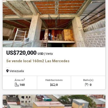
US$720,000
USD
| Venta
Se vende local 160m2 Las Mercedes
Venezuela
2
Área m
Habitaciones
Baño(s)
160
0
0