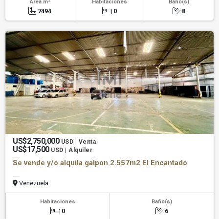
Área m
Habitaciones
Baño(s)
7494
0
8
US$2,750,000
USD | Venta
US$17,500
USD | Alquiler
Se vende y/o alquila galpon 2.557m2 El Encantado
Venezuela
Habitaciones
Baño(s)
0
6