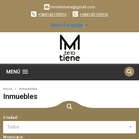
mmtelotiene@gmail.com
+584143159916
+584143159916
Select Language
▼
MENÚ
Inicio
Inmuebles
Inmuebles
Ciudad:
Todos
Municipio: