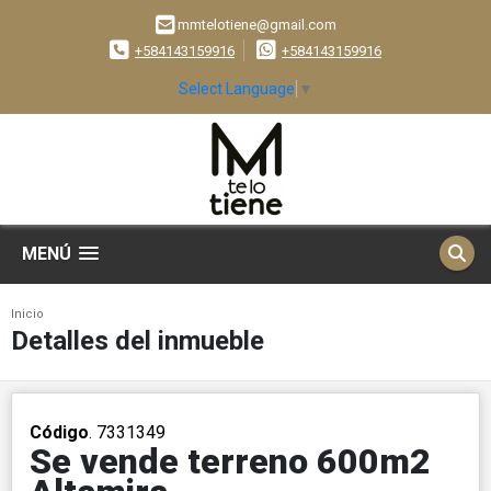
mmtelotiene@gmail.com
+584143159916
+584143159916
Select Language
▼
MENÚ
Inicio
Detalles del inmueble
Código
. 7331349
Se vende terreno 600m2