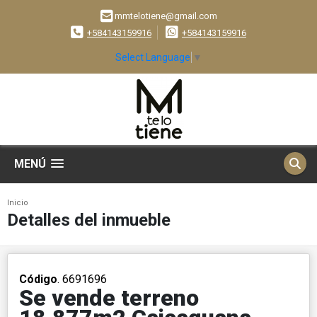
mmtelotiene@gmail.com
+584143159916
+584143159916
Select Language
▼
MENÚ
Inicio
Detalles del inmueble
Código
. 6691696
Se vende terreno