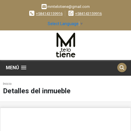
mmtelotiene@gmail.com
+584143159916
+584143159916
Select Language
▼
MENÚ
Inicio
Detalles del inmueble