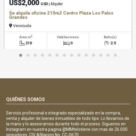
US$2,000
USD
| Alquiler
Se alquila oficina 210m2 Centro Plaza Los Palos
Grandes
Venezuela
2
Área m
Habitaciones
Baño(s)
210
0
2.5
QUIÉNES SOMOS
Servicio profesional e integrado especializado en la compra,
venta y alquiler de bienes inmuebles de todo tipo. Lo llevamos de
la mano y lo asesoramos durante todo el proceso. Siguenos en
Instagram en nuestra pagina @MMtelotiene con mas de 26.000
seguidores. CIV Afiliacion No. CC-0670