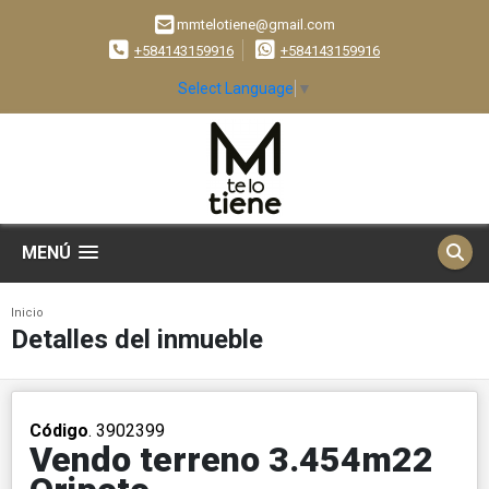
mmtelotiene@gmail.com
+584143159916
+584143159916
Select Language
▼
MENÚ
Inicio
Detalles del inmueble
Código
. 3902399
Vendo terreno 3.454m22