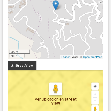
200 m
500 ft
Leaflet
| Wasi - ©
OpenStreetMap
Street View
Ver Ubicación
en
street
view