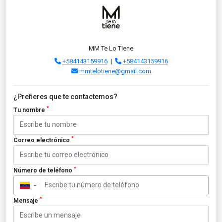
MM Te Lo Tiene
+584143159916
|
+584143159916
mmtelotiene@gmail.com
¿Prefieres que te contactemos?
*
Tu nombre
*
Correo electrónico
*
Número de teléfono
▼
*
Mensaje