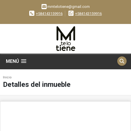
mmtelotiene@gmail.com
+584143159916
+584143159916
MENÚ
Inicio
Detalles del inmueble