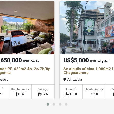
650,000
US$5,000
USD
| Venta
USD
| Alquiler
ende PB 620m2 4h+2s/7b/8p
Se alquila oficina 1.000m2 
gunita
Chaguaramos
zuela
Venezuela
2
2
m
Habitaciones
Baño(s)
Área m
Habitaciones
B
20
6
7.5
1000
0