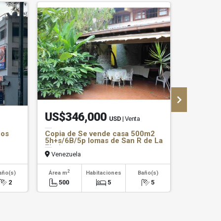
US$346,000
US$2,
USD
| Venta
Los
Copia de Se vende casa 500m2
Se vende
5h+s/6B/5p lomas de San R de La
Guarenas
Flori
Venezuela
Venezuel
2
año(s)
Área m
Habitaciones
Baño(s)
Habitaci
2
500
5
5
0