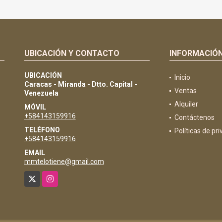
UBICACIÓN Y CONTACTO
INFORMACIÓ
UBICACIÓN
Inicio
Caracas - Miranda - Dtto. Capital -
Ventas
Venezuela
Alquiler
MÓVIL
+584143159916
Contáctenos
TELÉFONO
Políticas de pr
+584143159916
EMAIL
mmtelotiene@gmail.com
X
Instagram