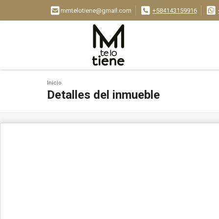
mmtelotiene@gmail.com
+584143159916
Inicio
Detalles del inmueble