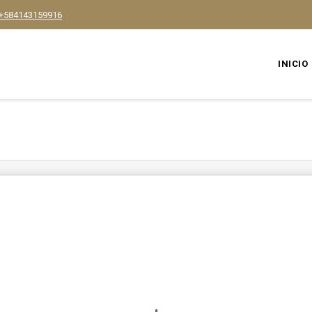
+584143159916
INICIO