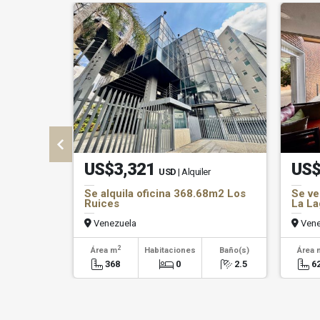
US$3,321
US$
USD
| Alquiler
Se alquila oficina 368.68m2 Los
Se v
Ruices
La La
Venezuela
Vene
2
Área m
Habitaciones
Baño(s)
Área 
368
0
2.5
6