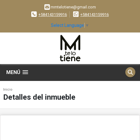
mmtelotiene@gmail.com
+584143159916
+584143159916
Select Language
▼
MENÚ
Inicio
Detalles del inmueble