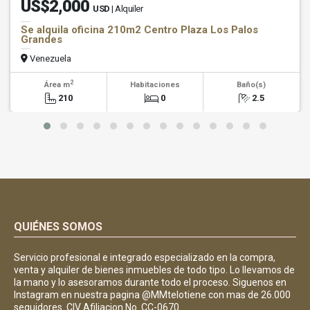
US$2,000
USD
| Alquiler
Se alquila oficina 210m2 Centro Plaza Los Palos
Grandes
Venezuela
2
Área m
Habitaciones
Baño(s)
210
0
2.5
QUIÉNES SOMOS
Servicio profesional e integrado especializado en la compra,
venta y alquiler de bienes inmuebles de todo tipo. Lo llevamos de
la mano y lo asesoramos durante todo el proceso. Siguenos en
Instagram en nuestra pagina @MMtelotiene con mas de 26.000
seguidores. CIV Afiliacion No. CC-0670