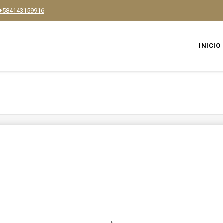
+584143159916
INICIO