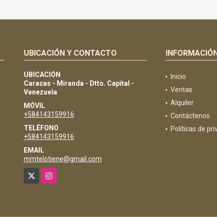
UBICACIÓN Y CONTACTO
INFORMACIÓ
UBICACIÓN
Inicio
Caracas - Miranda - Dtto. Capital -
Ventas
Venezuela
Alquiler
MÓVIL
+584143159916
Contáctenos
TELÉFONO
Políticas de pr
+584143159916
EMAIL
mmtelotiene@gmail.com
X
Instagram