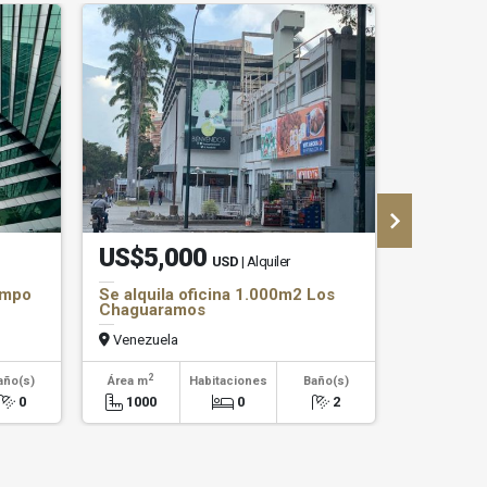
US$5,000
US$20
USD
| Alquiler
ampo
Se alquila oficina 1.000m2 Los
Se alquil
Chaguaramos
Chaguar
Venezuela
Venezuel
2
2
año(s)
Área m
Habitaciones
Baño(s)
Área m
0
1000
0
2
2500