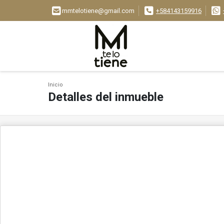
mmtelotiene@gmail.com
+584143159916
Inicio
Detalles del inmueble