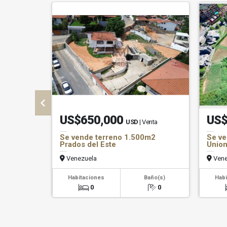
US$650,000
US$
USD
| Venta
Se vende terreno 1.500m2
Se ve
Prados del Este
Unio
Venezuela
Vene
Habitaciones
Baño(s)
Habi
0
0