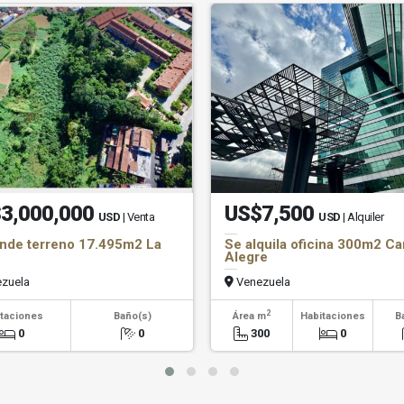
3,000,000
US$7,500
USD
| Venta
USD
| Alquiler
nde terreno 17.495m2 La
Se alquila oficina 300m2 C
n
Alegre
zuela
Venezuela
2
taciones
Baño(s)
Área m
Habitaciones
B
0
0
300
0