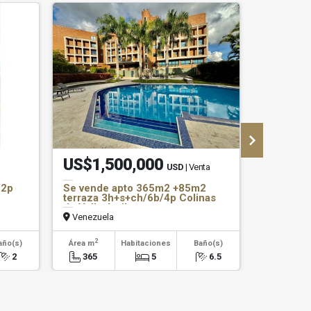
US$1,500,000
US$1,
USD
| Venta
/2p
Se vende apto 365m2 +85m2
Se vend
terraza 3h+s+ch/6b/4p Colinas
jardin 3h
de Valle Arrib
Venezuela
Venezuel
2
2
año(s)
Área m
Habitaciones
Baño(s)
Área m
2
365
5
6.5
320