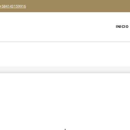
+584143159916
INICIO