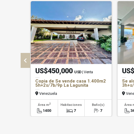
US$450,000
US$
USD
| Venta
Copia de Se vende casa 1.400m2
Se al
5h+2s/7b/9p La Lagunita
3h+s/
Venezuela
Vene
2
Área m
Habitaciones
Baño(s)
Área 
1400
7
7
3