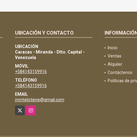
UBICACIÓN Y CONTACTO
INFORMACIÓ
UBICACIÓN
Inicio
Caracas - Miranda - Dtto. Capital -
Ventas
Venezuela
Alquiler
MÓVIL
+584143159916
Contáctenos
TELÉFONO
Políticas de pr
+584143159916
EMAIL
mmtelotiene@gmail.com
X
Instagram