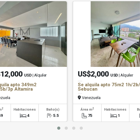
12,000
US$2,000
USD
| Alquiler
USD
| Alquiler
quila apto 349m2
Se alquila apto 75m2 1h/2b
5b/3p Altamira
Sebucan
zuela
Venezuela
2
2
m
Habitaciones
Baño(s)
Área m
Habitaciones
B
49
4
5.5
75
1