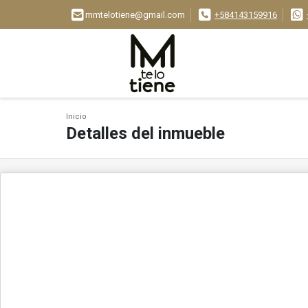
mmtelotiene@gmail.com
+584143159916
Inicio
Detalles del inmueble